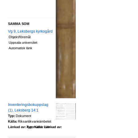
SAMMA SOM
Vg 9, Leksbergs kyrkogård
Objekt/föremål
Uppsala universitet
Automatisk länk
Inventeringsbokuppslag
(1), Leksberg 14:1
Typ:
Dokument
Källa:
Riksantikvarieämbetet
Länkad av:
Automatisk länk
Typ:
Källa:
Länkad av: