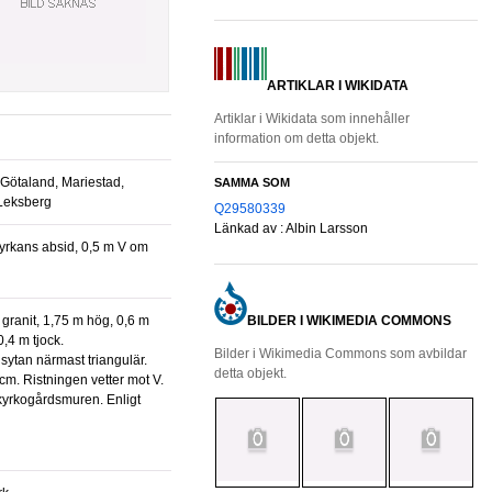
ARTIKLAR I WIKIDATA
Artiklar i Wikidata som innehåller
information om detta objekt.
 Götaland, Mariestad,
SAMMA SOM
 Leksberg
Q29580339
Länkad av :
Albin Larsson
BILDER I WIKIMEDIA COMMONS
,4 m tjock.
Bilder i Wikimedia Commons som avbildar
ytan närmast triangulär.
detta objekt.
m. Ristningen vetter mot V.
kyrkogårdsmuren. Enligt