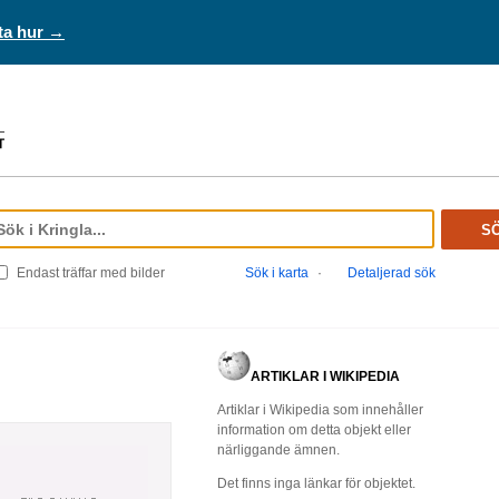
ta hur →
S
Endast träffar med bilder
Sök i karta
·
Detaljerad sök
ARTIKLAR I WIKIPEDIA
Artiklar i Wikipedia som innehåller
information om detta objekt eller
närliggande ämnen.
Det finns inga länkar för objektet.