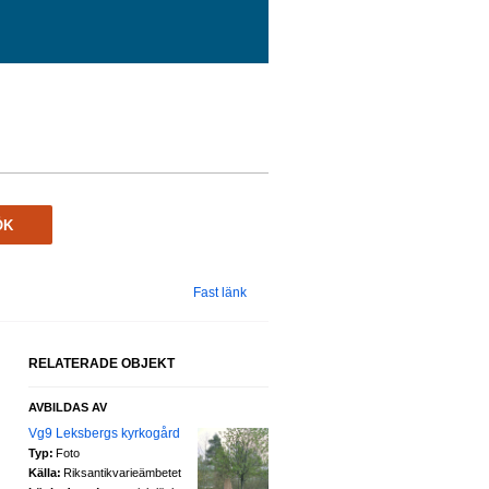
ÖK
Fast länk
RELATERADE OBJEKT
AVBILDAS AV
Vg9 Leksbergs kyrkogård
Typ:
Foto
Källa:
Riksantikvarieämbetet