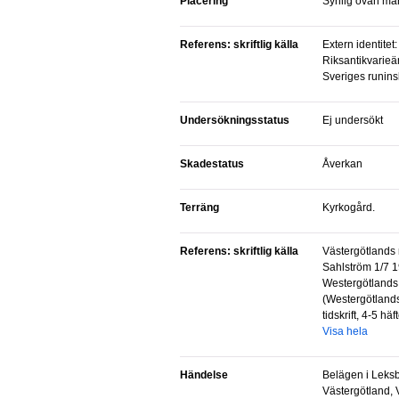
Placering
Synlig ovan ma
Referens: skriftlig källa
Extern identitet: Ansvarig organisation:
Riksantikvarieäm
Sveriges runinskr
Undersökningsstatus
Ej undersökt
Skadestatus
Åverkan
Terräng
Kyrkogård.
Referens: skriftlig källa
Västergötlands runinskrifter, sid 16 f. KE
Sahlström 1/7 19
Westergötlands r
(Westergötland
tidskrift, 4-5 hä
Visa hela
Händelse
Belägen i Leksberg, Mariestad,
Västergötland, 