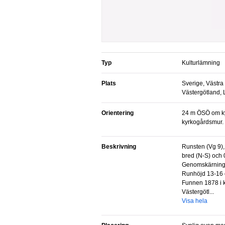
Typ
Kulturlämning
Plats
Sverige, Västra
Västergötland,
Orientering
24 m ÖSÖ om kyrkans absid, 0,5 m V om
kyrkogårdsmur.
Beskrivning
Runsten (Vg 9), granit, 1,75 m hög, 0,6 m
bred (N-S) och 0
Genomskärnings
Runhöjd 13-16 c
Funnen 1878 i 
Västergötl...
Visa hela