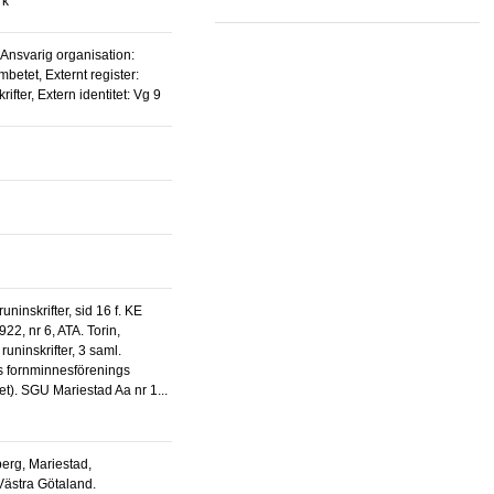
rk
betet, Externt register:
ifter, Extern identitet: Vg 9
22, nr 6, ATA. Torin,
uninskrifter, 3 saml.
s fornminnesförenings
ftet). SGU Mariestad Aa nr 1...
Västra Götaland.