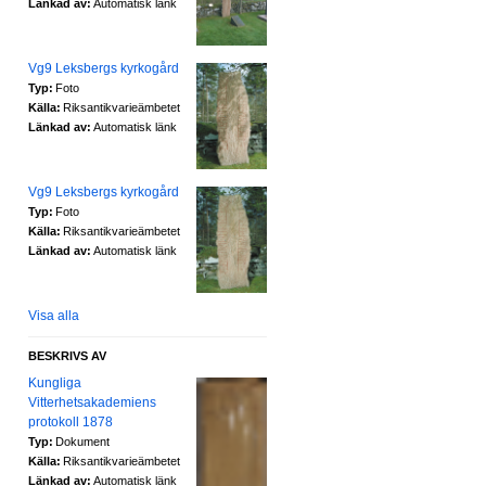
Länkad av:
Automatisk länk
Vg9 Leksbergs kyrkogård
Typ:
Foto
Källa:
Riksantikvarieämbetet
Länkad av:
Automatisk länk
Vg9 Leksbergs kyrkogård
Typ:
Foto
Källa:
Riksantikvarieämbetet
Länkad av:
Automatisk länk
Visa alla
BESKRIVS AV
Kungliga
Vitterhetsakademiens
protokoll 1878
Typ:
Dokument
Källa:
Riksantikvarieämbetet
Länkad av:
Automatisk länk