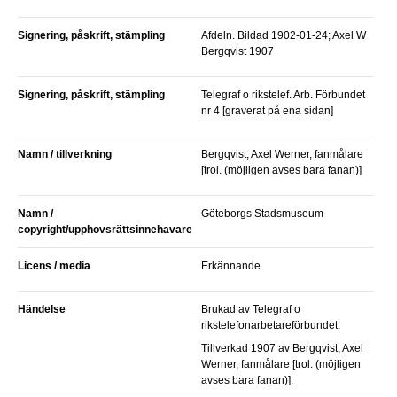
Signering, påskrift, stämpling
Afdeln. Bildad 1902-01-24; Axel W
Bergqvist 1907
Signering, påskrift, stämpling
Telegraf o rikstelef. Arb. Förbundet
nr 4 [graverat på ena sidan]
Namn / tillverkning
Bergqvist, Axel Werner, fanmålare
[trol. (möjligen avses bara fanan)]
Namn /
Göteborgs Stadsmuseum
copyright/upphovsrättsinnehavare
Licens / media
Erkännande
Händelse
Brukad av Telegraf o
rikstelefonarbetareförbundet.
Tillverkad 1907 av Bergqvist, Axel
Werner, fanmålare [trol. (möjligen
avses bara fanan)].