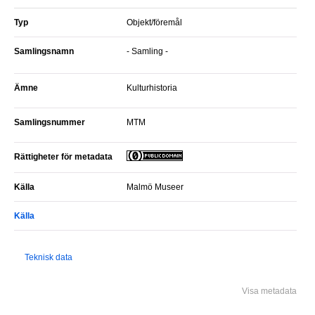
Typ
Objekt/föremål
Samlingsnamn
- Samling -
Ämne
Kulturhistoria
Samlingsnummer
MTM
Rättigheter för metadata
Källa
Malmö Museer
Källa
Teknisk data
Visa metadata