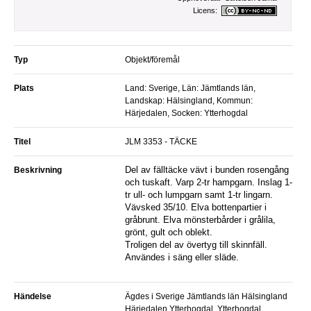
Licens:
Typ
Objekt/föremål
Plats
Land: Sverige, Län: Jämtlands län,
Landskap: Hälsingland, Kommun:
Härjedalen, Socken: Ytterhogdal
Titel
JLM 3353 - TÄCKE
Del av fälltäcke vävt i bunden rosengång
Beskrivning
och tuskaft. Varp 2-tr hampgarn. Inslag 1-
tr ull- och lumpgarn samt 1-tr lingarn.
Vävsked 35/10. Elva bottenpartier i
gråbrunt. Elva mönsterbårder i grålila,
grönt, gult och oblekt.
Troligen del av övertyg till skinnfäll.
Användes i säng eller släde.
Händelse
Ägdes i Sverige Jämtlands län Hälsingland
Härjedalen Ytterhogdal, Ytterhogdal,