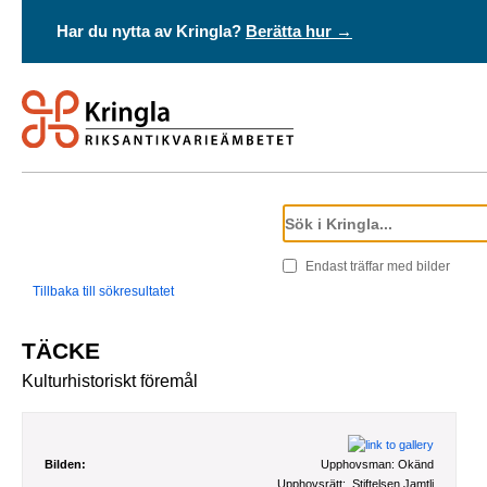
Har du nytta av Kringla?
Berätta hur →
Endast träffar med bilder
Tillbaka till sökresultatet
TÄCKE
Kulturhistoriskt föremål
Bilden:
Upphovsman:
Okänd
Upphovsrätt:
Stiftelsen Jamtli