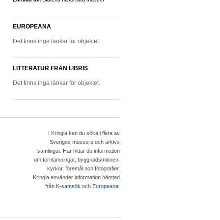
EUROPEANA
Det finns inga länkar för objektet.
LITTERATUR FRÅN LIBRIS
Det finns inga länkar för objektet.
I Kringla kan du söka i flera av
Sveriges museers och arkivs
samlingar. Här hittar du information
om fornlämningar, byggnadsminnen,
kyrkor, föremål och fotografier.
Kringla använder information hämtad
från
K-samsök
och
Europeana
.