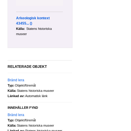
Arkeologisk kontext
43455...
()
Källa:
Statens historiska
museer
RELATERADE OBJEKT
Bränd lera
Typ:
Objekt/föremål
Källa:
Statens historiska museer
Länkad av:
Automatisk länk
INNEHÅLLER FYND
Bränd lera
Typ:
Objekt/föremål
Källa:
Statens historiska museer
Länkad av:
Statens historiska museer