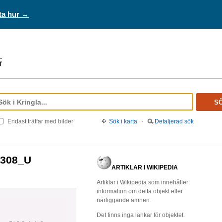
ta hur →
S
Endast träffar med bilder
Sök i karta
·
Detaljerad sök
0308_U
ARTIKLAR I WIKIPEDIA
Artiklar i Wikipedia som innehåller
information om detta objekt eller
närliggande ämnen.
Det finns inga länkar för objektet.