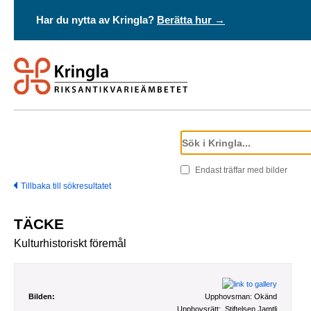
Har du nytta av Kringla?
Berätta hur →
Endast träffar med bilder
Tillbaka till sökresultatet
TÄCKE
Kulturhistoriskt föremål
Bilden:
Upphovsman:
Okänd
Upphovsrätt:
Stiftelsen Jamtli