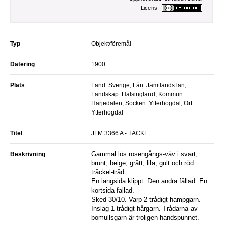
Licens:
Typ
Objekt/föremål
Datering
1900
Plats
Land: Sverige, Län: Jämtlands län,
Landskap: Hälsingland, Kommun:
Härjedalen, Socken: Ytterhogdal, Ort:
Ytterhogdal
Titel
JLM 3366 A - TÄCKE
Gammal lös rosengångs-väv i svart,
Beskrivning
brunt, beige, grått, lila, gult och röd
tråckel-tråd.
En långsida klippt. Den andra fållad. En
kortsida fållad.
Sked 30/10. Varp 2-trådigt hampgarn.
Inslag 1-trådigt hårgarn. Trådarna av
bomullsgarn är troligen handspunnet.