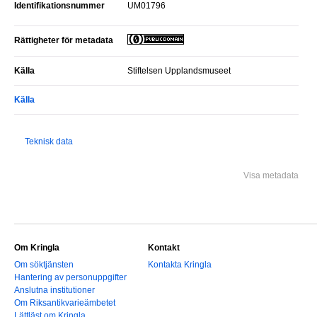
Identifikationsnummer
UM01796
Rättigheter för metadata
Källa
Stiftelsen Upplandsmuseet
Källa
Teknisk data
Visa metadata
Om Kringla
Kontakt
Om söktjänsten
Kontakta Kringla
Hantering av personuppgifter
Anslutna institutioner
Om Riksantikvarieämbetet
Lättläst om Kringla