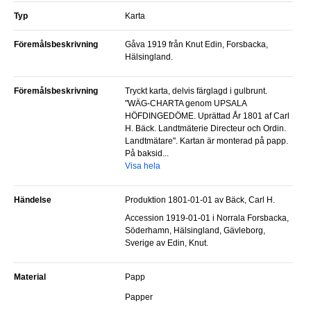
Typ
Karta
Föremålsbeskrivning
Gåva 1919 från Knut Edin, Forsbacka,
Hälsingland.
Föremålsbeskrivning
Tryckt karta, delvis färglagd i gulbrunt.
"WÄG-CHARTA genom UPSALA
HÖFDINGEDÖME. Uprättad År 1801 af Carl
H. Bäck. Landtmäterie Directeur och Ordin.
Landtmätare". Kartan är monterad på papp.
På baksid...
Visa hela
Händelse
Produktion 1801-01-01 av Bäck, Carl H.
Accession 1919-01-01 i Norrala Forsbacka,
Söderhamn, Hälsingland, Gävleborg,
Sverige av Edin, Knut.
Material
Papp
Papper