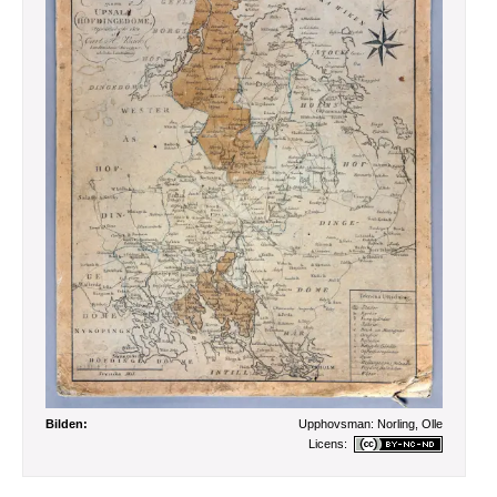
Bilden:
Upphovsman:
Norling, Olle
Licens: