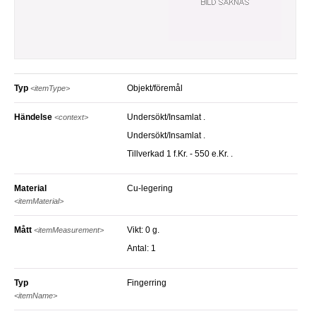
Typ
Objekt/föremål
<itemType>
Händelse
Undersökt/Insamlat .
<context>
Undersökt/Insamlat .
Tillverkad 1 f.Kr. - 550 e.Kr. .
Material
Cu-legering
<itemMaterial>
Mått
Vikt: 0 g.
<itemMeasurement>
antal: 1
Typ
Fingerring
<itemName>