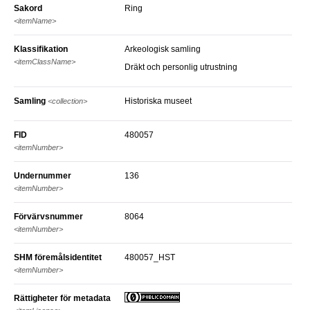
Sakord
Ring
<itemName>
Klassifikation
Arkeologisk samling
<itemClassName>
Dräkt och personlig utrustning
Samling
Historiska museet
<collection>
FID
480057
<itemNumber>
Undernummer
136
<itemNumber>
Förvärvsnummer
8064
<itemNumber>
SHM föremålsidentitet
480057_HST
<itemNumber>
Rättigheter för metadata