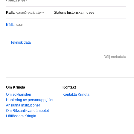
<itemLicense>
Källa
Statens historiska museer
<presOrganization>
Källa
<url>
Teknisk data
Dölj metadata
Om Kringla
Kontakt
Om söktjänsten
Kontakta Kringla
Hantering av personuppgifter
Anslutna institutioner
Om Riksantikvarieämbetet
Lättläst om Kringla