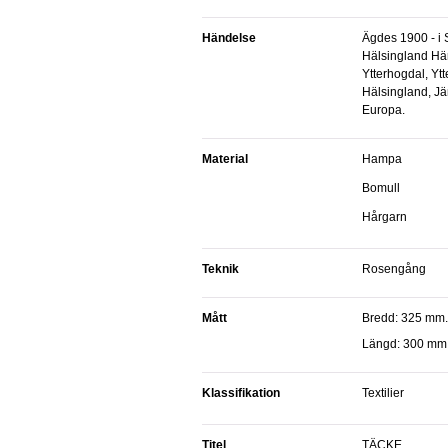
Händelse
Ägdes 1900 - i Sverige Jämtlands län
Hälsingland Hä
Ytterhogdal, Yt
Hälsingland, Jä
Europa.
Material
Hampa
Bomull
Hårgarn
Teknik
Rosengång
Mått
Bredd: 325 mm.
Längd: 300 mm
Klassifikation
Textilier
Titel
TÄCKE