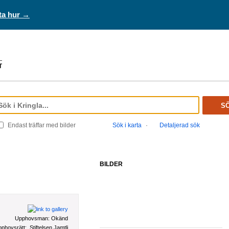
ta hur →
S
Endast träffar med bilder
Sök i karta
·
Detaljerad sök
BILDER
Upphovsman:
Okänd
phovsrätt:
Stiftelsen Jamtli