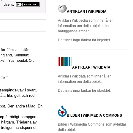
Licens:
ARTIKLAR I WIKIPEDIA
Artiklar i Wikipedia som innehåller
information om detta objekt eller
närliggande ämnen.
Det finns inga länkar för objektet.
Län: Jämtlands län,
ingland, Kommun:
ken: Ytterhogdal, Ort:
ARTIKLAR I WIKIDATA
Artiklar i Wikidata som innehåller
TÄCKE
information om detta objekt.
Det finns inga länkar för objektet.
ått, lila, gult och röd
ppt. Den andra fållad. En
BILDER I WIKIMEDIA COMMONS
rp 2-trådigt hampgarn.
t hårgarn. Trådarna av
Bilder i Wikimedia Commons som avbildar
 troligen handspunnet.
detta objekt.