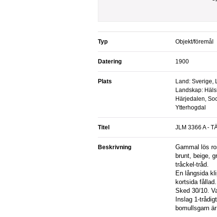
Typ
Objekt/föremål
Datering
1900
Plats
Land: Sverige, 
Landskap: Häls
Härjedalen, Soc
Ytterhogdal
Titel
JLM 3366 A - 
Gammal lös rosengångs-väv i svart,
Beskrivning
brunt, beige, gr
tråckel-tråd.
En långsida kli
kortsida fållad.
Sked 30/10. Va
Inslag 1-trådig
bomullsgarn är