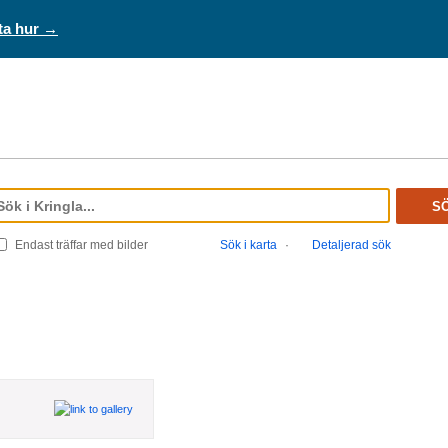
ta hur →
S
Endast träffar med bilder
Sök i karta
·
Detaljerad sök