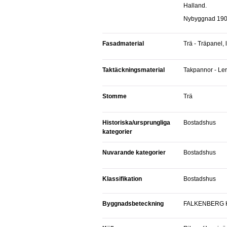
Halland.
Nybyggnad 1900
Fasadmaterial
Trä - Träpanel, 
Taktäckningsmaterial
Takpannor - Ler
Stomme
Trä
Historiska/ursprungliga
Bostadshus
kategorier
Nuvarande kategorier
Bostadshus
Klassifikation
Bostadshus
Byggnadsbeteckning
FALKENBERG H