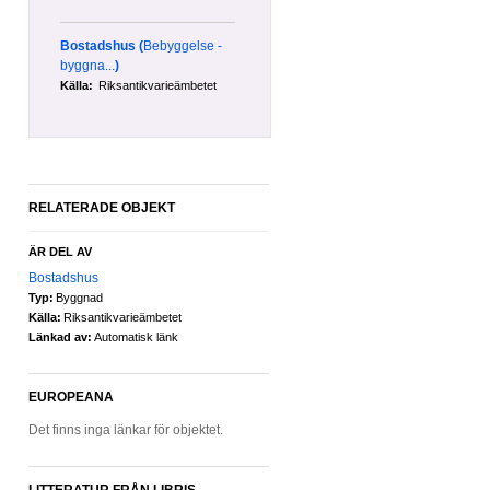
Bostadshus
(
Bebyggelse -
byggna...
)
Källa:
Riksantikvarieämbetet
RELATERADE OBJEKT
ÄR DEL AV
Bostadshus
Typ:
Byggnad
Källa:
Riksantikvarieämbetet
Länkad av:
Automatisk länk
EUROPEANA
Det finns inga länkar för objektet.