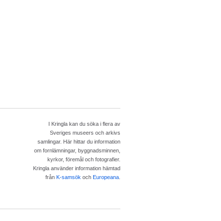
I Kringla kan du söka i flera av
Sveriges museers och arkivs
samlingar. Här hittar du information
om fornlämningar, byggnadsminnen,
kyrkor, föremål och fotografier.
Kringla använder information hämtad
från
K-samsök
och
Europeana
.