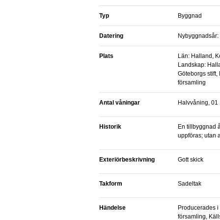
Typ
Byggnad
Datering
Nybyggnadsår: 
Plats
Län: Halland, 
Landskap: Hallan
Göteborgs stift,
församling
Antal våningar
Halvvåning, 01
Historik
En tillbyggnad å
uppföras; utan 
Exteriörbeskrivning
Gott skick
Takform
Sadeltak
Händelse
Producerades i 
församling, Käll