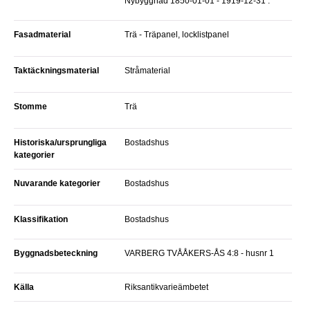
Nybyggnad 1850-01-01 - 1919-12-31 .
Fasadmaterial
Trä - Träpanel, locklistpanel
Taktäckningsmaterial
Stråmaterial
Stomme
Trä
Historiska/ursprungliga
Bostadshus
kategorier
Nuvarande kategorier
Bostadshus
Klassifikation
Bostadshus
Byggnadsbeteckning
VARBERG TVÅÅKERS-ÅS 4:8 - husnr 1
Källa
Riksantikvarieämbetet