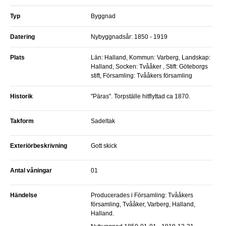
Typ
Byggnad
Datering
Nybyggnadsår: 1850 - 1919
Plats
Län: Halland, Kommun: Varberg, Landskap:
Halland, Socken: Tvååker , Stift: Göteborgs
stift, Församling: Tvååkers församling
Historik
"Päras". Torpställe hitflyttad ca 1870.
Takform
Sadeltak
Exteriörbeskrivning
Gott skick
Antal våningar
01
Händelse
Producerades i Församling: Tvååkers
församling, Tvååker, Varberg, Halland,
Halland.