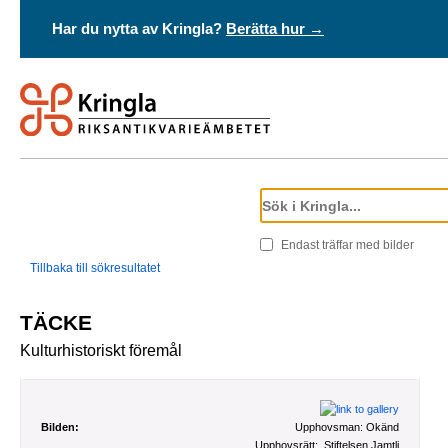
Har du nytta av Kringla?
Berätta hur →
Endast träffar med bilder
Tillbaka till sökresultatet
TÄCKE
Kulturhistoriskt föremål
Bilden:
Upphovsman:
Okänd
Upphovsrätt:
Stiftelsen Jamtli