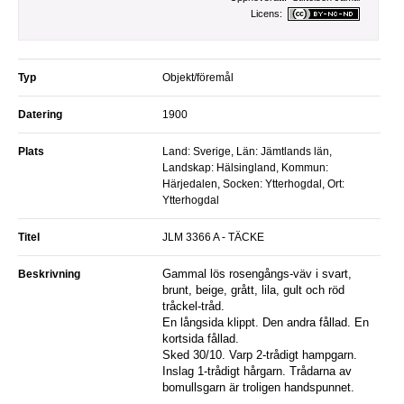
Licens:
Typ
Objekt/föremål
Datering
1900
Plats
Land: Sverige, Län: Jämtlands län,
Landskap: Hälsingland, Kommun:
Härjedalen, Socken: Ytterhogdal, Ort:
Ytterhogdal
Titel
JLM 3366 A - TÄCKE
Gammal lös rosengångs-väv i svart,
Beskrivning
brunt, beige, grått, lila, gult och röd
tråckel-tråd.
En långsida klippt. Den andra fållad. En
kortsida fållad.
Sked 30/10. Varp 2-trådigt hampgarn.
Inslag 1-trådigt hårgarn. Trådarna av
bomullsgarn är troligen handspunnet.