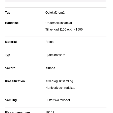
Typ
Objekt/föremål
Händelse
Undersökt/Insamlat .
Tillverkad 1100 e.Kr. - 1500 .
Material
Brons
Typ
Hjälmkrossare
Sakord
Klubba
Klassifikation
Arkeologisk samling
Hantverk och redskap
Samling
Historiska museet
Förvärvsnummer
10142